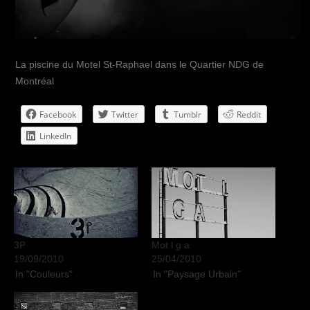
La piscine du Motel St-Raphael dans le Quartier NDG de
Montréal
Facebook
Twitter
Tumblr
Reddit
LinkedIn
3P
Mot l g a
19/09/2010
25/04/2010
In "Couleurs"
In "Paysage Urbain"