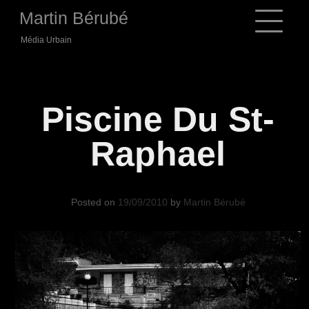
Skip
Martin Bérubé
to
content
Média Urbain
Piscine Du St-
Raphael
Posted on
19/09/2010
by
Martin Bérubé