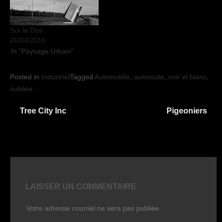
Sur le Dos
26/04/2010
In "Paysage Urbain"
Posted in
Industriel
Tagged
Automobile
,
autoroute
,
noir et blanc
,
oubliée
Navigation
Tree City Inc
Pigeoniers
de
l'article
LAISSER UN COMMENTAIRE
Votre adresse courriel ne sera pas publiée.