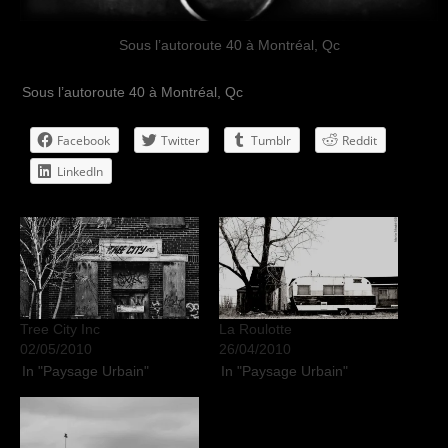
Sous l’autoroute 40 à Montréal, Qc
Sous l’autoroute 40 à Montréal, Qc
Facebook
Twitter
Tumblr
Reddit
LinkedIn
Tree City Inc
La Roulotte
02/05/2010
26/04/2010
In "Paysage Urbain"
In "Paysage Urbain"